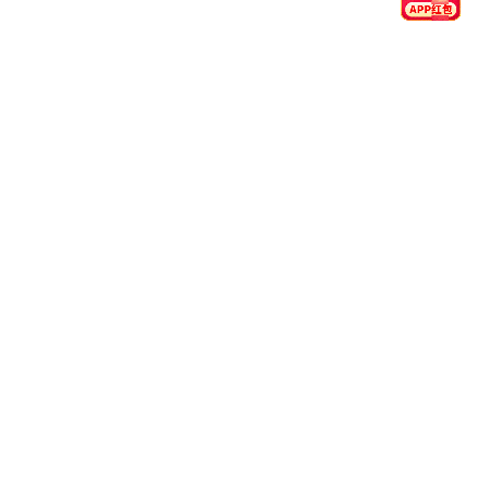
阅读全文
2026-08-07
马绍尔首发表现惊艳32分钟内狂砍25分5板7助助球队
获胜
在一场备受关注的比赛中，马绍尔以其惊艳的表现成为全场
焦点。在首发出战的情况下，他在仅仅32分钟内砍下25
分、...
阅读全文
2026-08-07