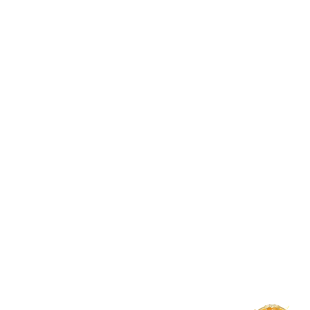
多终端无缝适配
全平台接入必一运动内容系统，支持 PC、
APP、移动 H5，无论你在何处，赛事内容
触手可及。