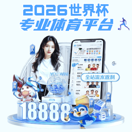
注册入口
必一运动
APP与网页版入口｜
畅享全球体育赛事与数据服务
欢迎访问
必一运动
，提供全面覆盖足球、篮
球、电竞等项目的赛事资讯与数据内容， 支持
APP下载
与
网页使用
，每日同步更新千场比
赛，聚焦热门体育内容， 助您轻松获取赛事动
态，掌握比赛节奏。
手机App
网页版